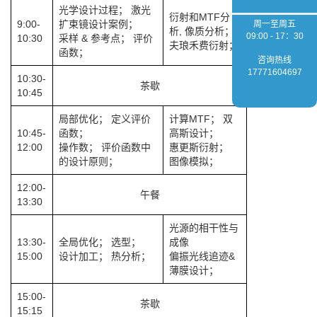
光学设计过程； 激光
衍射和MTF分
9:00-
扩束镜设计案例；
周一至周五
析, 像质分析；
09:00 - 17：30
10:30
采样 & 参考点； 评价
夫琅禾费衍射；
函数；
咨询热线
17771604697
10:30-
茶歇
10:45
局部优化； 定义评价
计算MTF； 双
10:45-
函数；
高斯设计；
12:00
操作数； 评价函数中
惠更斯衍射；
的设计原则；
图像模拟；
12:00-
午餐
13:30
光源的相干性与
13:30-
全局优化； 选型；
成像
15:00
设计加工； 热分析；
偏振光线追迹&
薄膜设计；
15:00-
茶歇
15:15