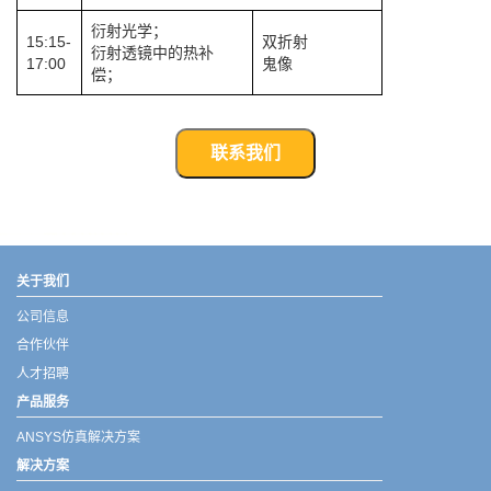
衍射光学；
15:15-
双折射
衍射透镜中的热补
17:00
鬼像
偿；
联系我们
武汉宇熠,宇熠,ueotek,ANSYS,ZEMAX,SPEOS,LUMERICAL,FLUENT,流体仿真,结构仿真,电磁仿真,ANSYS代理商,ANSYS中国代理,zemax代理,maxwell代理,fluent代理,ASLD代理,MCGrating代理,CODE代理,fiberdesk代理
关于我们
公司信息
合作伙伴
人才招聘
产品服务
ANSYS仿真解决方案
解决方案