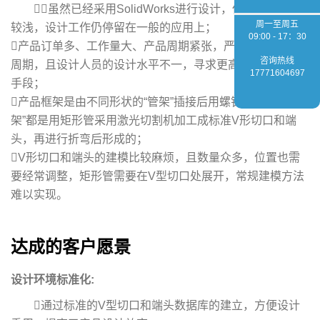
虽然已经采用SolidWorks进行设计，但是应用程度
周一至周五
较浅，设计工作仍停留在一般的应用上；
09:00 - 17：30
产品订单多、工作量大、产品周期紧张，严重影响了设计
咨询热线
周期，且设计人员的设计水平不一，寻求更高效的产品研发
17771604697
手段；
产品框架是由不同形状的“管架”插接后用螺钉固定，且“管
架”都是用矩形管采用激光切割机加工成标准V形切口和端
头，再进行折弯后形成的；
V形切口和端头的建模比较麻烦，且数量众多，位置也需
要经常调整，矩形管需要在V型切口处展开，常规建模方法
难以实现。
达成的客户愿景
设计环境标准化:
通过标准的V型切口和端头数据库的建立，方便设计