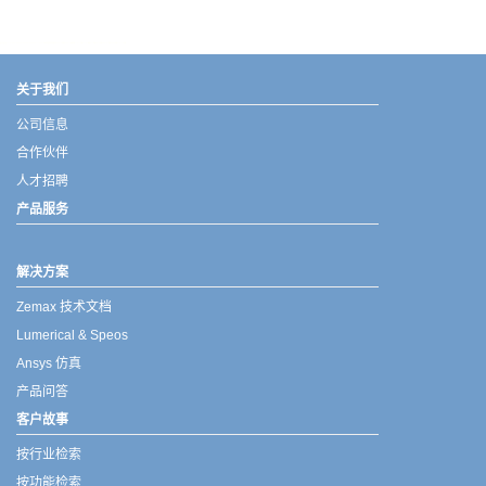
武汉宇熠,宇熠,ueotek,ANSYS,ZEMAX,SPEOS,LUMERICAL,FLUENT,流体仿真,结构仿真,电磁仿真,ANSYS代理商,ANSYS中国代理,zemax代理,maxwell代理,fluent代理,ASLD代理,MCGrating代理,CODE代理,fiberdesk代理
关于我们
公司信息
合作伙伴
人才招聘
产品服务
解决方案
Zemax 技术文档
Lumerical & Speos
Ansys 仿真
产品问答
客户故事
按行业检索
按功能检索