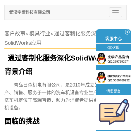
武汉宇熠科技有限公司
切
换
导
航
ⓧ
客户故事
模具行业
通过客制化服务深化
>
>
客服中心
SolidWorks应用
QQ客服
通过客制化服务深化SolidWorks应用
背景介绍
青岛日森机电有限公司，是2010年成立的集研发、生
请您留言
产、销售、服务于一体的洗车机设备专业生产企业。 日森
洗车机定位于高端智造，倾力为消费者提供更高品质的洗车
机设备。
面临的挑战