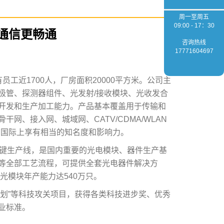
周一至周五
09:00 - 17：30
 让通信更畅通
咨询热线
17771604697
员工近1700人，厂房面积20000平方米。公司主
极管、探测器组件、光发射/接收模块、光收发合
开发和生产加工能力。产品基本覆盖用于传输和
网、接入网、城域网、CATV/CDMA/WLAN
在国际上享有相当的知名度和影响力。
关键生产线，是国内重要的光电模块、器件生产基
等全部工艺流程，可提供全套光电器件解决方
光模块年产能力达540万只。
3计划”等科技攻关项目，获得各类科技进步奖、优秀
业标准。