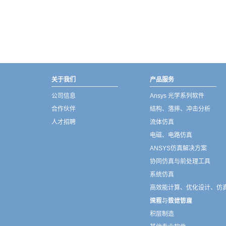
武汉宇熠,宇熠,ueotek,ANSYS,ZEMAX,SPEOS,LUMERICAL,FLUENT,流体仿真,结构仿真,电磁仿真,ANSYS代理商,ANSYS中国代理,zemax代理,maxwell代理,fluent代理,ASLD代理,MCGrating代理,CODE代理,fiberdesk代理
关于我们
产品服务
公司信息
Ansys 光学系列软件
合作伙伴
结构、落摔、冲击分析
人才招聘
流体仿真
电磁、电路仿真
ANSYS仿真解决方案
协同仿真与前处理工具
系统仿真
高效能计算、优化设计、仿
流程与数据管理
探索、设计仿真
积层制造