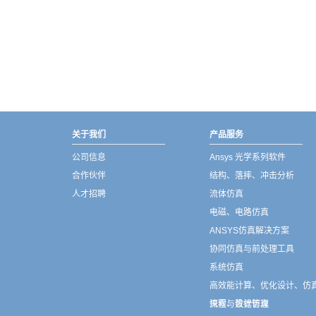
武汉宇熠,宇熠,ueotek,ANSYS,ZEMAX,SPEOS,LUMERICAL,FLUENT,流体仿真,结构仿真,电磁仿真,ANSYS代理商,ANSYS中国代理,zemax代理,maxwell代理,fluent代理,ASLD代理,MCGrating代理,CODE代理,fiberdesk代理
关于我们
产品服务
公司信息
Ansys 光学系列软件
合作伙伴
结构、落摔、冲击分析
人才招聘
流体仿真
电磁、电路仿真
ANSYS仿真解决方案
协同仿真与前处理工具
系统仿真
高效能计算、优化设计、仿
流程与数据管理
探索、设计仿真