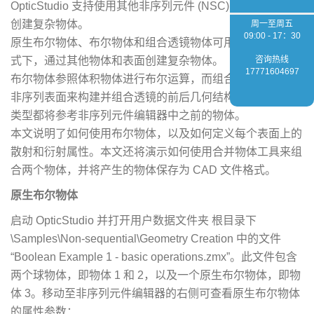
OpticStudio 支持使用其他非序列元件 (NSC) 的物体和表面
创建复杂物体。
周一至周五
09:00 - 17：30
原生布尔物体、布尔物体和组合透镜物体可用于在非序列模
式下，通过其他物体和表面创建复杂物体。
咨询热线
17771604697
布尔物体参照体积物体进行布尔运算，而组合透镜物体使用
非序列表面来构建并组合透镜的前后几何结构。这两种物体
类型都将参考非序列元件编辑器中之前的物体。
本文说明了如何使用布尔物体，以及如何定义每个表面上的
散射和衍射属性。本文还将演示如何使用合并物体工具来组
合两个物体，并将产生的物体保存为 CAD 文件格式。
原生布尔物体
启动 OpticStudio 并打开用户数据文件夹 根目录下
\Samples\Non-sequential\Geometry Creation 中的文件
“Boolean Example 1 - basic operations.zmx”。此文件包含
两个球物体，即物体 1 和 2，以及一个原生布尔物体，即物
体 3。移动至非序列元件编辑器的右侧可查看原生布尔物体
的属性参数：