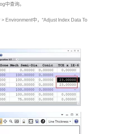
log中查询。
ronment中，“Adjust Index Data To