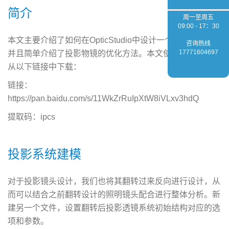
简介
周一至周五
09:00 - 17：30
本文主要介绍了如何在OpticStudio中设计一个投影物镜，
咨询热线
17771604697
并且简单介绍了投影物镜的优化方法。本文使用到的附件请
从以下链接中下载：
链接
：
https://pan.baidu.com/s/11WkZrRuIpXtW8iVLxv3hdQ
提取码：ipcs
投影系统建模
对于投影镜头设计，我们也将其翻转过来反向进行设计，从
而可以结合之前翻转设计的照明镜头配合进行整体分析。新
建另一个文件，设置翻转后投影透镜系统初始结构对应的选
项和参数。