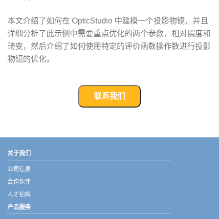
本文介绍了如何在 OpticStudio 中建模一个投影物镜，并且
详细分析了此示例中需要重点优化的两个参数，相对照度和
畸变，然后介绍了如何使用特定的评价函数操作数进行投影
物镜的优化。
联系我们
武汉宇熠,宇熠,ueotek,ANSYS,ZEMAX,SPEOS,LUMERICAL,FLUENT,流体仿真,结构仿真,电磁仿真,ANSYS代理商,ANSYS中国代理,zemax代理,maxwell代理,fluent代理,ASLD代理,MCGrating代理,CODE代理,fiberdesk代理
关于我们
公司信息
合作伙伴
人才招聘
产品服务